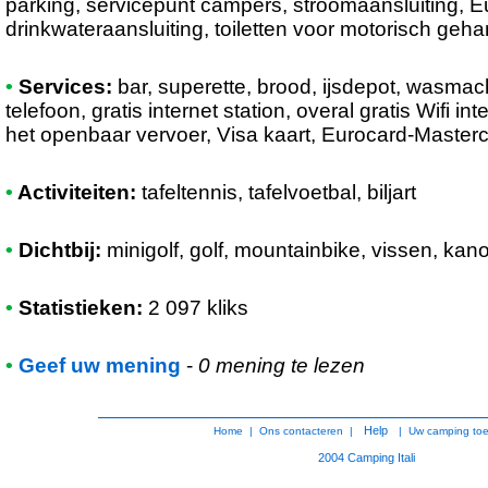
parking, servicepunt campers, stroomaansluiting, E
drinkwateraansluiting, toiletten voor motorisch geh
•
Services:
bar, superette, brood, ijsdepot, wasmac
telefoon, gratis internet station, overal gratis Wifi in
het openbaar vervoer, Visa kaart, Eurocard-Master
•
Activiteiten:
tafeltennis, tafelvoetbal, biljart
•
Dichtbij:
minigolf, golf, mountainbike, vissen, kan
•
Statistieken:
2 097 kliks
•
Geef uw mening
-
0 mening te lezen
Help
Home
|
Ons contacteren
|
|
Uw camping to
2004
Camping Itali