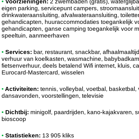
•
Voorzieningen:
2 zwembaden (gratis), waterglijb
eigen parking, servicepunt campers, stroomaansluit
drinkwateraansluiting, afvalwateraansluiting, toilett
gehandicapten, huuraccommodaties toegankelijk v
gehandicapten, ganse camping toegankelijk voor m
speeltuin, aanmeerhaven
•
Services:
bar, restaurant, snackbar, afhaalmaaltij
verhuur van koelkasten, wasmachine, babybadkamer,
fietsenverhuur, deels betalend Wifi internet, kluis, c
Eurocard-Mastercard, wisselen
•
Activiteiten:
tennis, volleybal, voetbal, basketbal,
dansavonden, voorstellingen, televisie
•
Dichtbij:
minigolf, paardrijden, kano-kajakvaren, su
bioscoop
•
Statistieken:
13 905 kliks