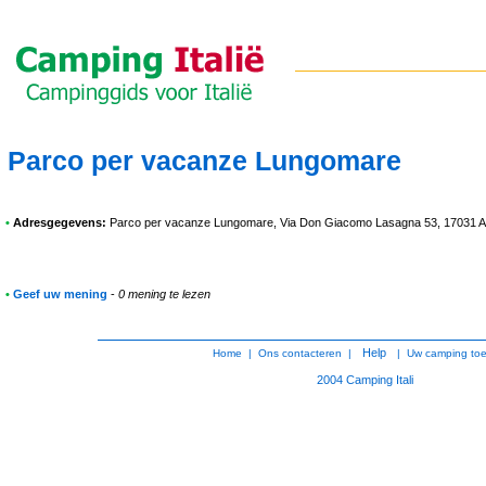
Parco per vacanze Lungomare
•
Adresgegevens:
Parco per vacanze Lungomare
, Via Don Giacomo Lasagna 53, 17031 
•
Geef uw mening
-
0 mening te lezen
Help
Home
|
Ons contacteren
|
|
Uw camping to
2004
Camping Itali