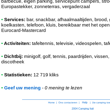
barbecue, eigen parking, servicepunt campers, stro
Europastekker, zonneterras, vergaderzaal
•
Services:
bar, snackbar, afhaalmaaltijden, brood,
koelkasten, telefoon, kluis, bereikbaar met het open
Eurocard-Mastercard
•
Activiteiten:
tafeltennis, televisie, videospelen, tafe
•
Dichtbij:
minigolf, golf, tennis, paardrijden, visse
discotheek
•
Statistieken:
12 719 kliks
•
Geef uw mening
-
0 mening te lezen
Help
Home
|
Ons contacteren
|
|
Uw camping to
2004
Camping Itali