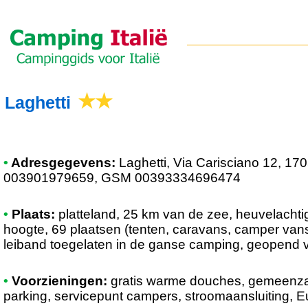
Laghetti
•
Adresgegevens:
Laghetti
, Via Carisciano 12, 170
003901979659, GSM 00393334696474
•
Plaats:
platteland, 25 km van de zee, heuvelachti
hoogte, 69 plaatsen (tenten, caravans, camper vans
leiband toegelaten in de ganse camping, geopend v
•
Voorzieningen:
gratis warme douches, gemeenz
parking, servicepunt campers, stroomaansluiting, E