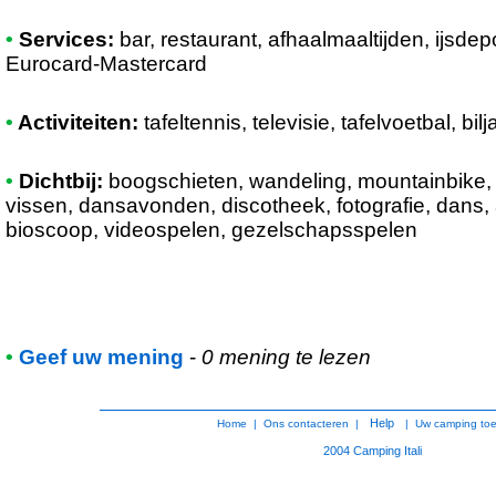
•
Services:
bar, restaurant, afhaalmaaltijden, ijsde
Eurocard-Mastercard
•
Activiteiten:
tafeltennis, televisie, tafelvoetbal, bilj
•
Dichtbij:
boogschieten, wandeling, mountainbike, t
vissen, dansavonden, discotheek, fotografie, dans, 
bioscoop, videospelen, gezelschapsspelen
•
Geef uw mening
-
0 mening te lezen
Help
Home
|
Ons contacteren
|
|
Uw camping to
2004
Camping Itali