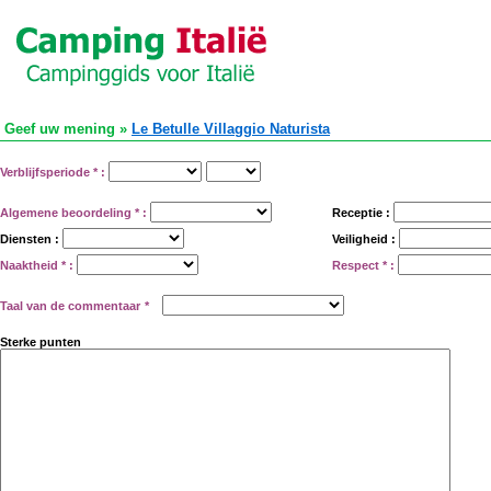
Geef uw mening »
Le Betulle Villaggio Naturista
Verblijfsperiode
*
:
Algemene beoordeling
*
:
Receptie :
Diensten :
Veiligheid :
Naaktheid
*
:
Respect
*
:
Taal van de commentaar
*
Sterke punten