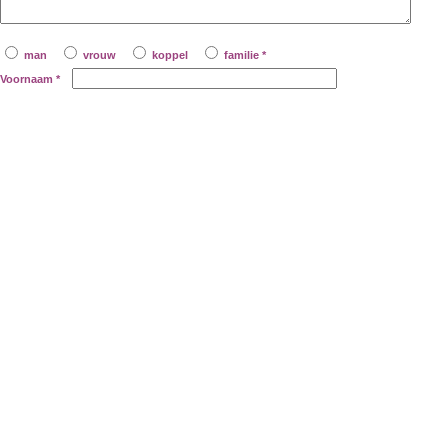
man
vrouw
koppel
familie *
Voornaam
*