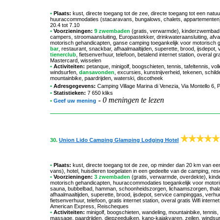
•
Plaats:
kust, directe toegang tot de zee, directe toegang tot een nat
huuraccommodaties (stacaravans, bungalows, chalets, appartementen), 
20.4 tot 7.10
•
Voorzieningen:
9 zwembaden
(gratis, verwarmde), kinderzwembad, 
campers, stroomaansluiting, Europastekker, drinkwateraansluiting, afva
motorisch gehandicapten, ganse camping toegankelijk voor motorisch g
bar
, restaurant, snackbar, afhaalmaaltijden, superette, brood, ijsdepot
tienerclub
, fietsenverhuur, telefoon, betalend internet station, overal 
Mastercard, wisselen
•
Activiteiten:
petanque, minigolf, boogschieten, tennis, tafeltennis, vol
windsurfen,
dansavonden
, excursies, kunstnijverheid, tekenen, schild
mountainbike, paardrijden, waterski, discotheek
•
Adresgegevens:
Camping Village Marina di Venezia
, Via Montello 6,
•
Statistieken:
7 650 kliks
-
0 meningen te lezen
•
Geef uw mening
30.
Union Lido Camping Glamping Lodging Hotel
•
Plaats:
kust, directe toegang tot de zee, op minder dan 20 km van ee
vans), hotel, huisdieren toegelaten in een gedeelte van de camping, res
•
Voorzieningen:
3 zwembaden
(gratis, verwarmde, overdekte), kinde
motorisch gehandicapten, huuraccommodaties toegankelijk voor motori
sauna, bubbelbad, hamman, schoonheidszorgen, lichaamszorgen, thalas
afhaalmaaltijden, superette, brood, ijsdepot, service campinggas, verh
fietsenverhuur, telefoon, gratis internet station, overal gratis Wifi inte
American Express, Reischeques
•
Activiteiten:
minigolf, boogschieten, wandeling, mountainbike, tennis, t
massage, paardrijden, diepzeeduiken, kano-kajakvaren, zeilen, windsurf