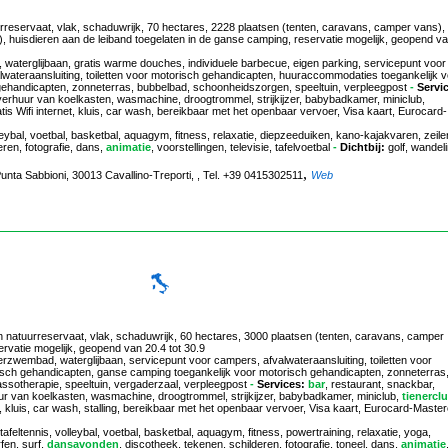
uurreservaat, vlak, schaduwrijk, 70 hectares, 2228 plaatsen (tenten, caravans, camper vans),
huisdieren aan de leiband toegelaten in de ganse camping, reservatie mogelijk, geopend v
waterglijbaan, gratis warme douches, individuele barbecue, eigen parking, servicepunt voor
lwateraansluiting, toiletten voor motorisch gehandicapten, huuraccommodaties toegankelijk 
ehandicapten, zonneterras, bubbelbad, schoonheidszorgen, speeltuin, verpleegpost
-
Servi
, verhuur van koelkasten, wasmachine, droogtrommel, strijkijzer, babybadkamer, miniclub,
gratis Wifi internet, kluis, car wash, bereikbaar met het openbaar vervoer, Visa kaart, Eurocard-
leybal, voetbal, basketbal, aquagym, fitness, relaxatie, diepzeeduiken, kano-kajakvaren, zeile
eren, fotografie, dans,
animatie
, voorstellingen, televisie, tafelvoetbal
-
Dichtbij:
golf, wandeli
,
 Punta Sabbioni, 30013 Cavallino-Treporti, , Tel. +39 0415302511
Web
n natuurreservaat, vlak, schaduwrijk, 60 hectares, 3000 plaatsen (tenten, caravans, camper
ervatie mogelijk, geopend van 20.4 tot 30.9
rzwembad, waterglijbaan, servicepunt voor campers, afvalwateraansluiting, toiletten voor
sch gehandicapten, ganse camping toegankelijk voor motorisch gehandicapten, zonneterras
sotherapie, speeltuin, vergaderzaal, verpleegpost
-
Services:
bar
, restaurant, snackbar,
uur van koelkasten, wasmachine, droogtrommel, strijkijzer, babybadkamer, miniclub,
tienercl
rnet, kluis, car wash, stalling, bereikbaar met het openbaar vervoer, Visa kaart, Eurocard-Maste
afeltennis, volleybal, voetbal, basketbal, aquagym, fitness, powertraining, relaxatie, yoga,
en, surf,
dansavonden
, discotheek, tekenen, schilderen, fotografie, toneel, dans,
animatie