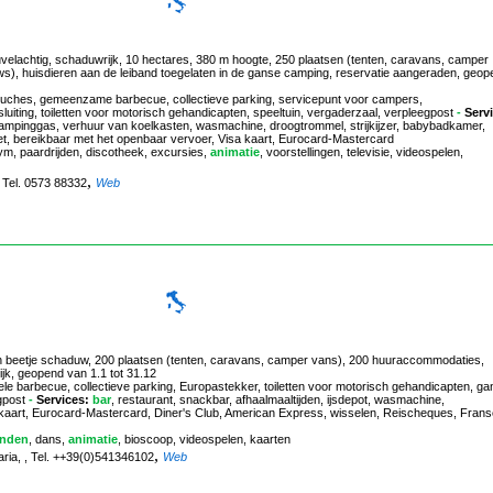
velachtig, schaduwrijk, 10 hectares, 380 m hoogte, 250 plaatsen (tenten, caravans, camper
), huisdieren aan de leiband toegelaten in de ganse camping, reservatie aangeraden, geop
ouches, gemeenzame barbecue, collectieve parking, servicepunt voor campers,
luiting, toiletten voor motorisch gehandicapten, speeltuin, vergaderzaal, verpleegpost
-
Serv
e campinggas, verhuur van koelkasten, wasmachine, droogtrommel, strijkijzer, babybadkamer,
ernet, bereikbaar met het openbaar vervoer, Visa kaart, Eurocard-Mastercard
gym, paardrijden, discotheek, excursies,
animatie
, voorstellingen, televisie, videospelen,
,
, Tel. 0573 88332
Web
n beetje schaduw, 200 plaatsen (tenten, caravans, camper vans), 200 huuraccommodaties,
ijk, geopend van 1.1 tot 31.12
ele barbecue, collectieve parking, Europastekker, toiletten voor motorisch gehandicapten, g
gpost
-
Services:
bar
, restaurant, snackbar, afhaalmaaltijden, ijsdepot, wasmachine,
a kaart, Eurocard-Mastercard, Diner's Club, American Express, wisselen, Reischeques, Frans
nden
, dans,
animatie
, bioscoop, videospelen, kaarten
,
laria, , Tel. ++39(0)541346102
Web