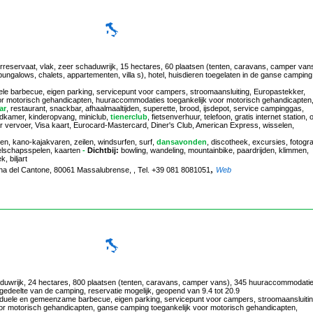
urreservaat, vlak, zeer schaduwrijk, 15 hectares, 60 plaatsen (tenten, caravans, camper van
galows, chalets, appartementen, villa s), hotel, huisdieren toegelaten in de ganse camping
uele barbecue, eigen parking, servicepunt voor campers, stroomaansluiting, Europastekker,
n voor motorisch gehandicapten, huuraccommodaties toegankelijk voor motorisch gehandicapten
ar
, restaurant, snackbar, afhaalmaaltijden, superette, brood, ijsdepot, service campinggas,
dkamer, kinderopvang, miniclub,
tienerclub
, fietsenverhuur, telefoon, gratis internet station, 
baar vervoer, Visa kaart, Eurocard-Mastercard, Diner's Club, American Express, wisselen,
iken, kano-kajakvaren, zeilen, windsurfen, surf,
dansavonden
, discotheek, excursies, fotogra
ezelschapsspelen, kaarten
-
Dichtbij:
bowling, wandeling, mountainbike, paardrijden, klimmen,
, biljart
,
rina del Cantone, 80061 Massalubrense, , Tel. +39 081 8081051
Web
haduwrijk, 24 hectares, 800 plaatsen (tenten, caravans, camper vans), 345 huuraccommodati
n gedeelte van de camping, reservatie mogelijk, geopend van 9.4 tot 20.9
viduele en gemeenzame barbecue, eigen parking, servicepunt voor campers, stroomaansluitin
 voor motorisch gehandicapten, ganse camping toegankelijk voor motorisch gehandicapten,