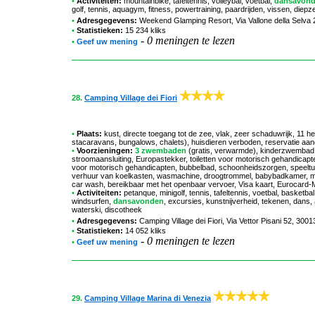
•
Activiteiten:
mountainbike, tafeltennis, volleybal, voetbal,
dansavon
golf, tennis, aquagym, fitness, powertraining, paardrijden, vissen, diepz
•
Adresgegevens:
Weekend Glamping Resort
, Via Vallone della Selv
•
Statistieken:
15 234 kliks
-
0 meningen te lezen
•
Geef uw mening
28.
Camping Village dei Fiori
•
Plaats:
kust, directe toegang tot de zee, vlak, zeer schaduwrijk, 11
stacaravans, bungalows, chalets), huisdieren verboden, reservatie aa
•
Voorzieningen:
3 zwembaden
(gratis, verwarmde), kinderzwembad, 
stroomaansluiting, Europastekker, toiletten voor motorisch gehandica
voor motorisch gehandicapten, bubbelbad, schoonheidszorgen, speeltu
verhuur van koelkasten, wasmachine, droogtrommel, babybadkamer, mi
car wash, bereikbaar met het openbaar vervoer, Visa kaart, Eurocard
•
Activiteiten:
petanque, minigolf, tennis, tafeltennis, voetbal, basket
windsurfen,
dansavonden
, excursies, kunstnijverheid, tekenen, dans,
waterski, discotheek
•
Adresgegevens:
Camping Village dei Fiori
, Via Vettor Pisani 52, 3001
•
Statistieken:
14 052 kliks
-
0 meningen te lezen
•
Geef uw mening
29.
Camping Village Marina di Venezia