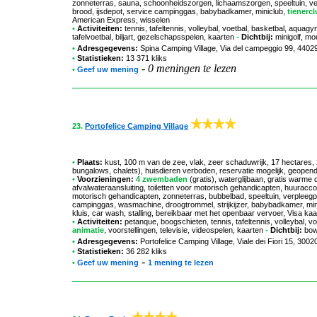
zonneterras, sauna, schoonheidszorgen, lichaamszorgen, speeltuin, ve
brood, ijsdepot, service campinggas, babybadkamer, miniclub,
tienercl
American Express, wisselen
•
Activiteiten:
tennis, tafeltennis, volleybal, voetbal, basketbal, aquagy
tafelvoetbal, biljart, gezelschapsspelen, kaarten
-
Dichtbij:
minigolf, mo
•
Adresgegevens:
Spina Camping Village
, Via del campeggio 99, 44029
•
Statistieken:
13 371 kliks
-
0 meningen te lezen
•
Geef uw mening
23.
Portofelice Camping Village
•
Plaats:
kust, 100 m van de zee, vlak, zeer schaduwrijk, 17 hectares
bungalows, chalets), huisdieren verboden, reservatie mogelijk, geopend
•
Voorzieningen:
4 zwembaden
(gratis), waterglijbaan, gratis warme
afvalwateraansluiting, toiletten voor motorisch gehandicapten, huurac
motorisch gehandicapten, zonneterras, bubbelbad, speeltuin, verpleegp
campinggas, wasmachine, droogtrommel, strijkijzer, babybadkamer, min
kluis, car wash, stalling, bereikbaar met het openbaar vervoer, Visa k
•
Activiteiten:
petanque, boogschieten, tennis, tafeltennis, volleybal, 
animatie
, voorstellingen, televisie, videospelen, kaarten
-
Dichtbij:
bowl
•
Adresgegevens:
Portofelice Camping Village
, Viale dei Fiori 15, 300
•
Statistieken:
36 282 kliks
-
•
Geef uw mening
1 mening te lezen