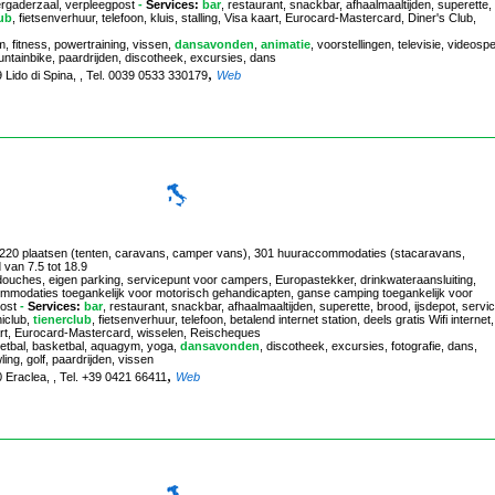
rgaderzaal, verpleegpost
-
Services:
bar
, restaurant, snackbar, afhaalmaaltijden, superette,
ub
, fietsenverhuur, telefoon, kluis, stalling, Visa kaart, Eurocard-Mastercard, Diner's Club,
m, fitness, powertraining, vissen,
dansavonden
,
animatie
, voorstellingen, televisie, videospe
untainbike, paardrijden, discotheek, excursies, dans
,
 Lido di Spina, , Tel. 0039 0533 330179
Web
, 220 plaatsen (tenten, caravans, camper vans), 301 huuraccommodaties (stacaravans,
 van 7.5 tot 18.9
 douches, eigen parking, servicepunt voor campers, Europastekker, drinkwateraansluiting,
commodaties toegankelijk voor motorisch gehandicapten, ganse camping toegankelijk voor
ost
-
Services:
bar
, restaurant, snackbar, afhaalmaaltijden, superette, brood, ijsdepot, servi
iclub,
tienerclub
, fietsenverhuur, telefoon, betalend internet station, deels gratis Wifi internet,
aart, Eurocard-Mastercard, wisselen, Reischeques
voetbal, basketbal, aquagym, yoga,
dansavonden
, discotheek, excursies, fotografie, dans,
ing, golf, paardrijden, vissen
,
20 Eraclea, , Tel. +39 0421 66411
Web