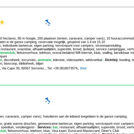
 250 hectares, 80 m hoogte, 200 plaatsen (tenten, caravans, camper vans), 10 huuraccommod
aten in de ganse camping, reservatie mogelijk, geopend van 1.4 tot 15.10
s, individuele barbecue, eigen parking, servicepunt voor campers, stroomaansluiting,
, restaurant, snackbar, afhaalmaaltijden, superette, brood, ijsdepot, service campinggas, ver
ienerclub
, fietsenverhuur, telefoon, overal betalend Wifi internet, kluis, stalling, bereikbaar m
eques
en
, discotheek, excursies,
animatie
, televisie, videospelen, tafelvoetbal
-
Dichtbij:
bowling, t
, bioscoop, bibliotheek, biljart
,
, Via Capo 39, 80067 Sorrento, , Tel. +39 0818073574
Web
ten, caravans, camper vans), huisdieren aan de leiband toegelaten in de ganse camping,
aan, gratis warme douches, gemeenzame barbecue, eigen parking, servicepunt voor campers
 speeltuin, verpleegpost
-
Services:
bar
, restaurant, afhaalmaaltijden, superette, brood, verh
club
, fietsenverhuur, telefoon, kluis, Visa kaart, Eurocard-Mastercard, Diner's Club