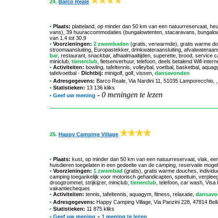
24.
Barco Reale
•
Plaats:
platteland, op minder dan 50 km van een natuurreservaat, heu
vans), 39 huuraccommodaties (bungalowtenten, stacaravans, bungalows
van 1.4 tot 30.9
•
Voorzieningen:
2 zwembaden
(gratis, verwarmde), gratis warme d
stroomaansluiting, Europastekker, drinkwateraansluiting, afvalwateraans
bar
, restaurant, snackbar, afhaalmaaltijden, superette, brood, servic
miniclub,
tienerclub
, fietsenverhuur, telefoon, deels betalend Wifi int
•
Activiteiten:
bowling, tafeltennis, volleybal, voetbal, basketbal, aqua
tafelvoetbal
-
Dichtbij:
minigolf, golf, vissen,
dansavonden
•
Adresgegevens:
Barco Reale
, Via Nardini 11, 51035 Lamporecchio, 
•
Statistieken:
13 136 kliks
-
0 meningen te lezen
•
Geef uw mening
25.
Happy Camping Village
•
Plaats:
kust, op minder dan 50 km van een natuurreservaat, vlak, ee
huisdieren toegelaten in een gedeelte van de camping, reservatie mogel
•
Voorzieningen:
1 zwembad
(gratis), gratis warme douches, individu
camping toegankelijk voor motorisch gehandicapten, speeltuin, verplee
droogtrommel, strijkijzer, miniclub,
tienerclub
, telefoon, car wash, Vis
vakantiecheques
•
Activiteiten:
tennis, tafeltennis, aquagym, fitness, relaxatie,
dansavo
•
Adresgegevens:
Happy Camping Village
, Via Panzini 228, 47814 Bel
•
Statistieken:
11 875 kliks
-
•
Geef uw mening
1 mening te lezen