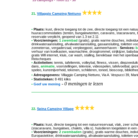
33 campings - Toon 21 - 30
21.
Villaggio Camping Nettuno
•
Plaats:
kust, directe toegang tot de zee, directe toegang tot een natu
huuraccommodaties (tenten, bungalowtenten, caravans, stacaravans, bun
reservatie verplicht, geopend van 1.3 tot 2.11
•
Voorzieningen:
1 zwembad
(gratis), gratis warme douches, individ
drinkwateraansluiting, afvalwateraansluiting, gasaansluiting, toilette
zonneterras, vergaderzaal, verpleegpost, aanmeerhaven
-
Services:
b
verhuur van koelkasten, wasmachine, droogtrommel, strijkijzer, babyba
gratis Wifi internet, kluis, car wash, stalling, bereikbaar met het open
Reischeques
•
Activiteiten:
tennis, tafeltennis, volleybal, fitness, vissen, diepzeedu
dans,
animatie
, voorstellingen, televisie, videospelen, tafelvoetbal, g
speleo, kunstnijverheid, tekenen, schilderen, toneel, bioscoop, bibliotheek
•
Adresgegevens:
Villaggio Camping Nettuno
, Via A. Vespucci 39, Ma
•
Statistieken:
8 491 kliks
-
0 meningen te lezen
•
Geef uw mening
22.
Spina Camping Village
•
Plaats:
kust, directe toegang tot een natuurreservaat, vlak, zeer sc
(stacaravans, bungalows, chalets, villa s), huisdieren toegelaten in ee
•
Voorzieningen:
2 zwembaden
(gratis), gratis warme douches, indi
Europastekker, drinkwateraansluiting, afvalwateraansluiting, toiletten