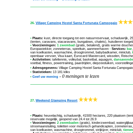
26.
Village Camping Hostel Santa Fortunata Campogaio
•
Plaats:
kust, directe toegang tot een natuurreservaat, schaduwrijk,
(tenten, caravans, stacaravans, bungalows, chalets), huisdieren toegel
•
Voorzieningen:
1 zwembad
(gratis, betalend), gratis warme douche
Europastekker, zonneterras, speeltuin, aanmeerhaven
-
Services:
bar
van koelkasten, wasmachine, droogtrommel, babybadkamer, miniclub,
t
openbaar vervoer, Visa kaart, Eurocard-Mastercard, wisselen, Reisch
•
Activiteiten:
tafeltennis, volleybal, basketbal, aquagym,
dansavond
voetbal, fitness, powertraining, paardrijden, diepzeeduiken, voorstellingen
•
Adresgegevens:
Village Camping Hostel Santa Fortunata Campogaio
•
Statistieken:
13 181 kliks
-
0 meningen te lezen
•
Geef uw mening
27.
Weekend Glamping Resort
•
Plaats:
heuvelachtig, schaduwrijk, 41500 hectares, 220 plaatsen (ten
reservatie mogelijk, geopend van 24.4 tot 26.9
•
Voorzieningen:
2 zwembaden
(gratis), kinderzwembad, waterglijb
stroomaansluiting, toiletten voor motorisch gehandicapten, zonneterras,
van koelkasten, wasmachine, droogtrommel, strijkijzer, miniclub,
tiener