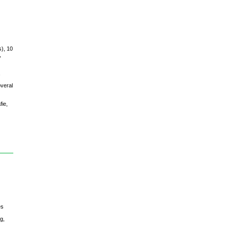
s), 10
,
,
overal
fie,
es
g,