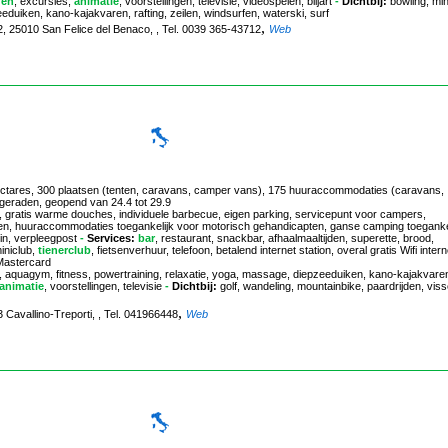
den
, excursies,
animatie
, voorstellingen, televisie, videospelen, biljart
-
Dichtbij:
bowling, mini
eeduiken, kano-kajakvaren, rafting, zeilen, windsurfen, waterski, surf
,
a 2, 25010 San Felice del Benaco, , Tel. 0039 365-43712
Web
 hectares, 300 plaatsen (tenten, caravans, camper vans), 175 huuraccommodaties (caravans,
ngeraden, geopend van 24.4 tot 29.9
gratis warme douches, individuele barbecue, eigen parking, servicepunt voor campers,
pten, huuraccommodaties toegankelijk voor motorisch gehandicapten, ganse camping toeganke
in, verpleegpost
-
Services:
bar
, restaurant, snackbar, afhaalmaaltijden, superette, brood,
niclub,
tienerclub
, fietsenverhuur, telefoon, betalend internet station, overal gratis Wifi intern
-Mastercard
bal, aquagym, fitness, powertraining, relaxatie, yoga, massage, diepzeeduiken, kano-kajakvare
animatie
, voorstellingen, televisie
-
Dichtbij:
golf, wandeling, mountainbike, paardrijden, viss
,
3 Cavallino-Treporti, , Tel. 041966448
Web