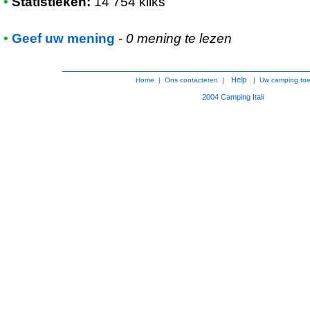
•
Statistieken:
14 754 kliks
•
Geef uw mening
-
0 mening te lezen
Help
Home
|
Ons contacteren
|
|
Uw camping to
2004
Camping Itali