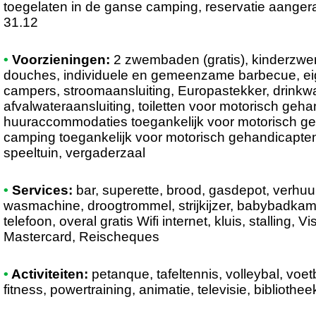
toegelaten in de ganse camping, reservatie aanger
31.12
•
Voorzieningen:
2 zwembaden (gratis), kinderzw
douches, individuele en gemeenzame barbecue, eig
campers, stroomaansluiting, Europastekker, drinkwa
afvalwateraansluiting, toiletten voor motorisch geh
huuraccommodaties toegankelijk voor motorisch g
camping toegankelijk voor motorisch gehandicapten
speeltuin, vergaderzaal
•
Services:
bar, superette, brood, gasdepot, verhuu
wasmachine, droogtrommel, strijkijzer, babybadkamer
telefoon, overal gratis Wifi internet, kluis, stalling, 
Mastercard, Reischeques
•
Activiteiten:
petanque, tafeltennis, volleybal, voe
fitness, powertraining, animatie, televisie, bibliothee