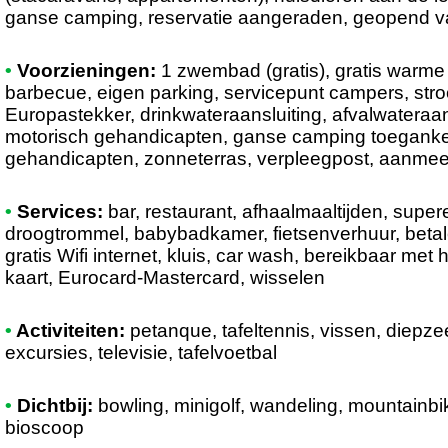
ganse camping, reservatie aangeraden, geopend va
•
Voorzieningen:
1 zwembad (gratis), gratis warme
barbecue, eigen parking, servicepunt campers, stro
Europastekker, drinkwateraansluiting, afvalwateraans
motorisch gehandicapten, ganse camping toegankel
gehandicapten, zonneterras, verpleegpost, aanme
•
Services:
bar, restaurant, afhaalmaaltijden, supe
droogtrommel, babybadkamer, fietsenverhuur, betale
gratis Wifi internet, kluis, car wash, bereikbaar met
kaart, Eurocard-Mastercard, wisselen
•
Activiteiten:
petanque, tafeltennis, vissen, diepze
excursies, televisie, tafelvoetbal
•
Dichtbij:
bowling, minigolf, wandeling, mountainbik
bioscoop